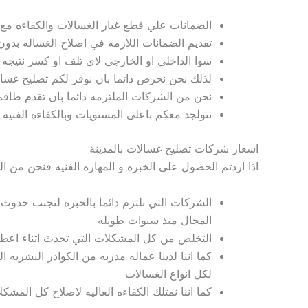
الضمانات علي قطع غيار الغسالات و
الكفاءه مع
تقديم الضمانات اللازمه في اصلاح الغساله ب
سوا الداخلي او الخارجي لاي تلف او كسر نتيجه ا
لذلك نحن نحرص دائما بان نوفر
لكم
تصليح غسال
نحن من الشركات الملتزمه دائما بان تقدم
طاقم 
نتولجد معكم باعلى المستويات وبالكفاءه الفنيه كم
اسعار شركات تصليح غسالات بالمدينة
اذا اردتم الحصول
على الخبره و المهاره الفنيه فنحن من ا
الشركات التي نلتزم دائما بالخبره لتجنب
حدوث ا
المجال منذ سنوات طويله
التخلص من
كل المشكلات التي تحدث اثناء اعط
كما اننا لدينا عماله مدربه من الكوادر البشريه ا
لكل انواع الغسالات
كما اننا نمتلك الكفاءه العاليه لاصلاح كل المشك