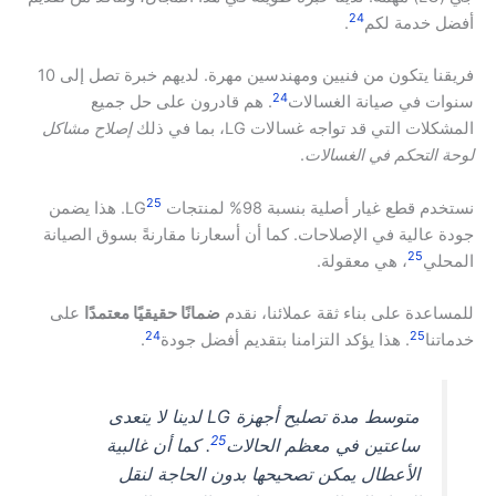
24
أفضل خدمة لكم
.
فريقنا يتكون من فنيين ومهندسين مهرة. لديهم خبرة تصل إلى 10
24
سنوات في صيانة الغسالات
. هم قادرون على حل جميع
المشكلات التي قد تواجه غسالات LG، بما في ذلك
إصلاح مشاكل
لوحة التحكم في الغسالات
.
25
نستخدم قطع غيار أصلية بنسبة 98% لمنتجات LG
. هذا يضمن
جودة عالية في الإصلاحات. كما أن أسعارنا مقارنةً بسوق الصيانة
25
المحلي
، هي معقولة.
للمساعدة على بناء ثقة عملائنا، نقدم
ضمانًا حقيقيًا معتمدًا
على
24
25
خدماتنا
. هذا يؤكد التزامنا بتقديم أفضل جودة
.
متوسط مدة تصليح أجهزة LG لدينا لا يتعدى
25
ساعتين في معظم الحالات
. كما أن غالبية
الأعطال يمكن تصحيحها بدون الحاجة لنقل