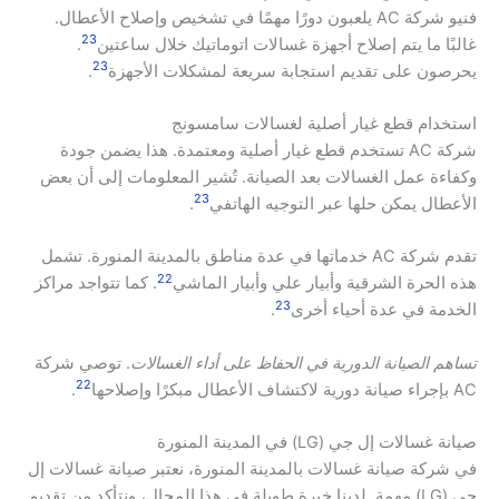
فنيو شركة AC يلعبون دورًا مهمًا في تشخيص وإصلاح الأعطال.
23
غالبًا ما يتم إصلاح أجهزة غسالات اتوماتيك خلال ساعتين
.
23
يحرصون على تقديم استجابة سريعة لمشكلات الأجهزة
.
استخدام قطع غيار أصلية لغسالات سامسونج
شركة AC تستخدم قطع غيار أصلية ومعتمدة. هذا يضمن جودة
وكفاءة عمل الغسالات بعد الصيانة. تُشير المعلومات إلى أن بعض
23
الأعطال يمكن حلها عبر التوجيه الهاتفي
.
تقدم شركة AC خدماتها في عدة مناطق بالمدينة المنورة. تشمل
22
هذه الحرة الشرقية وأبيار علي وأبيار الماشي
. كما تتواجد مراكز
23
الخدمة في عدة أحياء أخرى
.
تساهم الصيانة الدورية في الحفاظ على أداء الغسالات
. توصي شركة
22
AC بإجراء صيانة دورية لاكتشاف الأعطال مبكرًا وإصلاحها
.
صيانة غسالات إل جي (LG) في المدينة المنورة
في شركة صيانة غسالات بالمدينة المنورة، نعتبر صيانة غسالات إل
جي (LG) مهمة. لدينا خبرة طويلة في هذا المجال، ونتأكد من تقديم