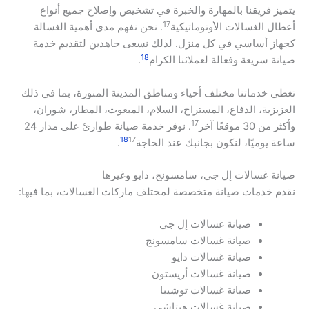
يتميز فريقنا بالمهارة والخبرة في تشخيص وإصلاح جميع أنواع
17
أعطال الغسالات الأوتوماتيكية
. نحن نفهم مدى أهمية الغسالة
كجهاز أساسي في كل منزل. لذلك نسعى جاهدين لتقديم خدمة
18
صيانة سريعة وفعالة لعملائنا الكرام
.
تغطي خدماتنا مختلف أحياء ومناطق المدينة المنورة، بما في ذلك
العزيزية، الدفاع، المستراح، السلام، المبعوث، المطار، شوران،
17
وأكثر من 30 موقعًا آخر
. نوفر خدمة صيانة طوارئ على مدار 24
18
17
ساعة يوميًا، لنكون بجانبك عند الحاجة
.
صيانة غسالات إل جي، سامسونج، دايو وغيرها
نقدم خدمات صيانة متخصصة لمختلف ماركات الغسالات، بما فيها:
صيانة غسالات إل جي
صيانة غسالات سامسونج
صيانة غسالات دايو
صيانة غسالات أريستون
صيانة غسالات توشيبا
صيانة غسالات هيتاشي